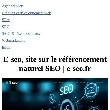
Agences web
Création et développement web
SEA
SEO
SMO & réseaux sociaux
Webmarketing
Infos
E-seo, site sur le référencement
naturel SEO | e-seo.fr